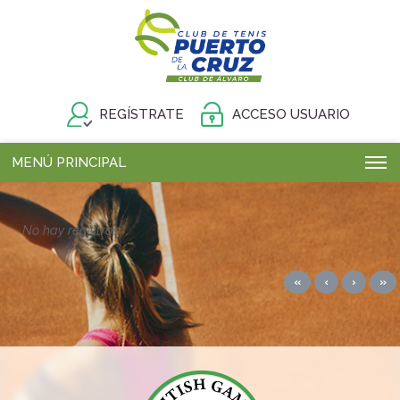
REGÍSTRATE
ACCESO USUARIO
MENÚ PRINCIPAL
No hay registros
«
‹
›
»