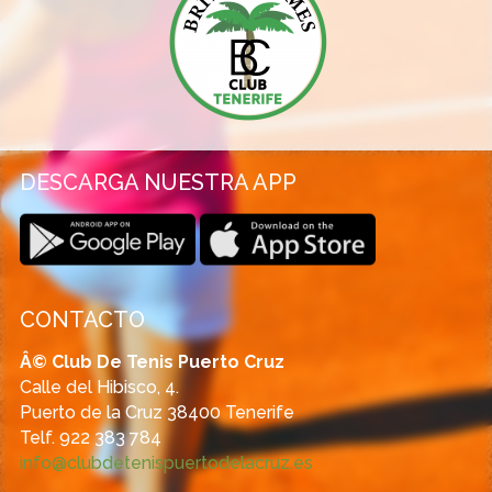
DESCARGA NUESTRA APP
CONTACTO
Â© Club De Tenis Puerto Cruz
Calle del Hibisco, 4.
Puerto de la Cruz 38400 Tenerife
Telf. 922 383 784
info@clubdetenispuertodelacruz.es