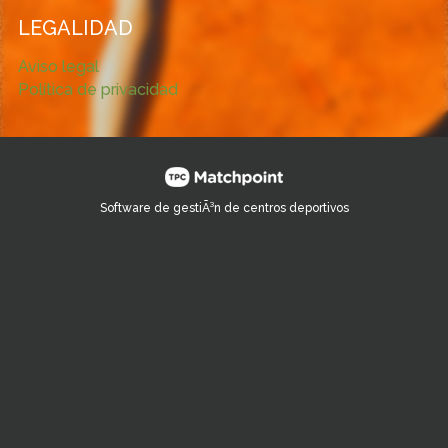
LEGALIDAD
Aviso legal
Política de privacidad
Software de gestiÃ³n de centros deportivos
Las cookies de este sitio web se usan para personalizar el
contenido y los anuncios, ofrecer funciones de redes sociales
y analizar el tráfico. Además, compartimos información sobre
el uso que haga del sitio web con nuestros partners de redes
sociales, publicidad y análisis web, quienes pueden
combinarla con otra información que les haya proporcionado
o que hayan recopilado a partir del uso que haya hecho de
sus servicios.